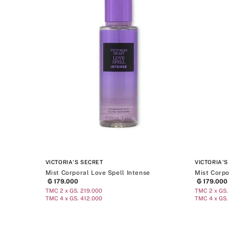
VICTORIA'S SECRET
VICTORIA'S
Mist Corporal Love Spell Intense
Mist Corpo
₲
179
.
000
₲
179
.
000
TMC 2 x GS. 219.000
TMC 2 x GS.
TMC 4 x GS. 412.000
TMC 4 x GS.