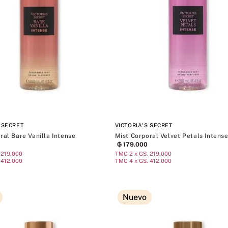
Midnight Bloom
Coconut Milk Rose
Blue Jasmine Water Lily
Mostrar 2 más
 SECRET
VICTORIA'S SECRET
ral Bare Vanilla Intense
Mist Corporal Velvet Petals Intens
₲
179
.
000
 219.000
TMC 2 x GS. 219.000
 412.000
TMC 4 x GS. 412.000
Nuevo