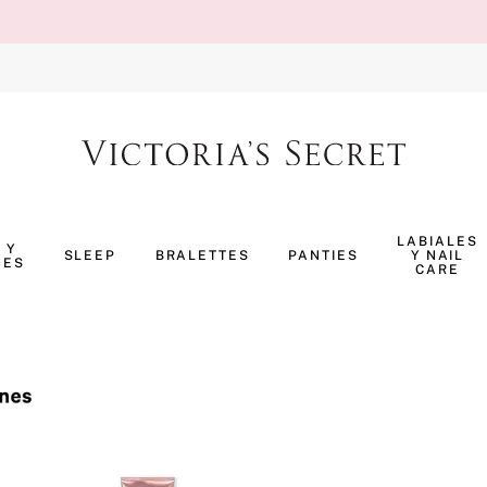
TÉRMINOS MÁS BUSCADOS
1
.
body splash
LABIALES
 Y
SLEEP
BRALETTES
PANTIES
Y NAIL
NES
2
.
pijama
CARE
3
.
bombshell
4
.
pure seduction
5
.
perfumes
6
.
panty
7
.
body