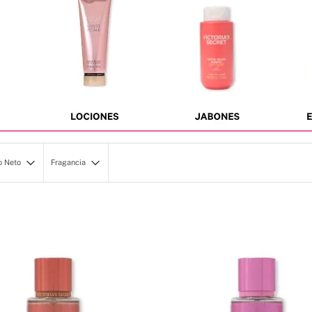
8
.
mist
9
.
bralette
10
.
tease
o Neto
Fragancia
ML/8.4OZ
Coconut Passion
ml/8 fl oz
Pure Seduction
ense
Love Spell
ntense
Aqua Kiss
e
Amber Romance
nse
Rush
Velvet Petals