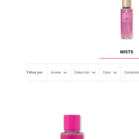
Aroma
Colección
Color
Contenid
Frutal
ACCESSORIES
Floral
250
Floral
BEAUTY
White/Ivory
236 
Cálido
Body Care
Velvetpetalsint
Fresco
PERSONALCARE+BEA
Pureseductioni
UTY
Cálida
Lovespellintens
Barevanillainte