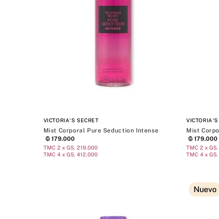
VICTORIA'S SECRET
VICTORIA'S
Mist Corporal Pure Seduction Intense
Mist Corpo
₲
179
.
000
₲
179
.
000
TMC 2 x GS. 219.000
TMC 2 x GS.
TMC 4 x GS. 412.000
TMC 4 x GS.
Nuevo