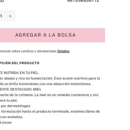
667558856772
00
＋
AGREGAR A LA BOLSA
rmación sobre cambios y devoluciones
Detalles
PCIÓN DEL PRODUCTO
E NUTRIDA EN TU PIEL.

r abejas y rico en humectación. Este aceite nutritivo para la 
nda un brillo instantáneo con una absorción instantánea.

ENTE DESTACADO: MIEL

ente de la colmena. La miel es un remedio centenario y oro 
ara tu piel.

 por dermatólogos

 formulación hasta el producto terminado, estamos libres de 
con animales. 

8 onzas