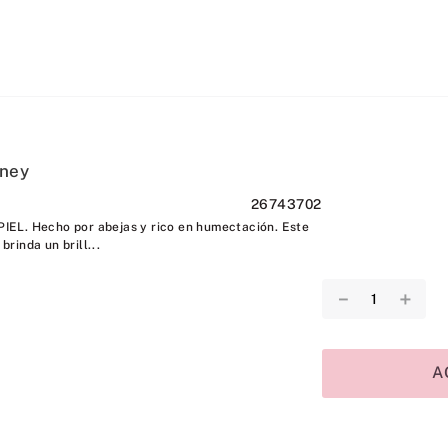
oney
26743702
EL. Hecho por abejas y rico en humectación. Este
 brinda un brill...
－
＋
A