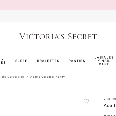
TÉRMINOS MÁS BUSCADOS
1
.
body splash
LABIALES
 Y
SLEEP
BRALETTES
PANTIES
Y NAIL
NES
2
.
pijama
CARE
3
.
bombshell
ites Corporales
Aceite Corporal Honey
4
.
perfumes
5
.
pure seduction
VICTOR
6
.
panty
Acei
7
.
body