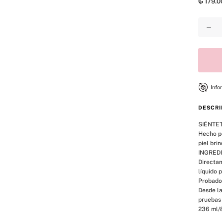
₲
179
.
0
8
.
mist
9
.
bralette
－
10
.
tease
Info
DESCRI
SIÉNTET
Hecho po
piel bri
INGREDI
Directam
líquido p
Probado
Desde la
pruebas 
236 ml/