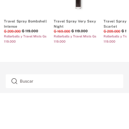
Travel Spray Bombshell
Travel Spray Very Sexy
Travel Spray 
Intense
Night
Scarlet
₲
119
.
000
₲
119
.
000
₲
11
₲
209
.
000
₲
169
.
000
₲
209
.
000
Rollerballs y Travel Mists Gs
Rollerballs y Travel Mists Gs
Rollerballs y Tra
119.000
119.000
119.000
TAMBIÉN TE ENCANTARÁ