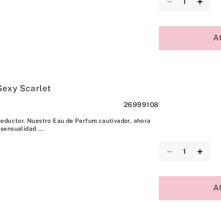
－
＋
A
Sexy Scarlet
26999108
eductor. Nuestro Eau de Parfum cautivador, ahora
 sensualidad ...
－
＋
A