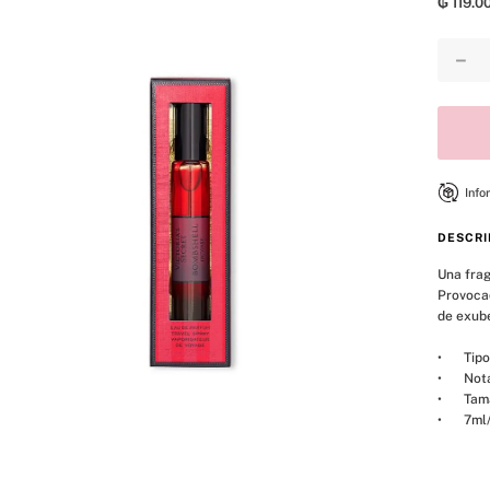
₲
119
.
0
8
.
mist
9
.
bralette
－
10
.
tease
Info
DESCRI
Una frag
Provoca
de exube
•	Tipo de fragancia: Chipre, Frutal & Floral.

•	Notas: Cereza Exuberante, Peonía Roja y Vainilla Sensual.

•	Tamaño perfecto para viajar.

•	7ml