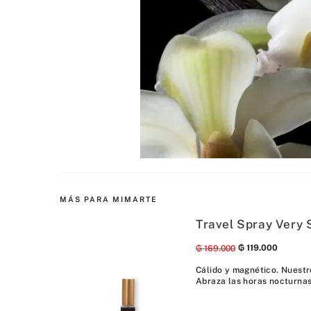
MÁS PARA MIMARTE
Travel Spray Very 
₲
119
.
000
₲
169
.
000
Cálido y magnético. Nuestro
Abraza las horas nocturnas