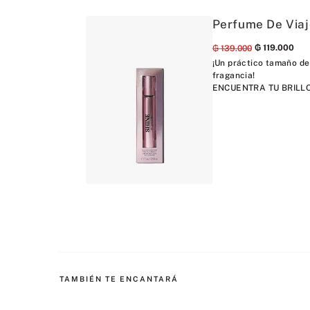
Perfume De Viaj
₲
119
.
000
₲
139
.
000
¡Un práctico tamaño de 
fragancia!
ENCUENTRA TU BRILLO
TAMBIÉN TE ENCANTARÁ