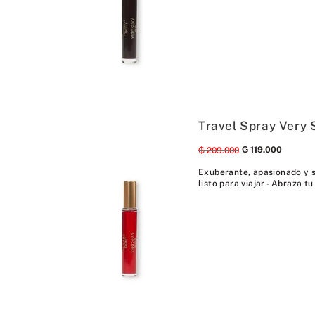
Travel Spray Very 
₲
119
.
000
₲
209
.
000
Exuberante, apasionado y s
listo para viajar - Abraza tu