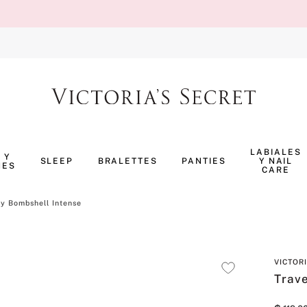
TÉRMINOS MÁS BUSCADOS
1
.
body splash
LABIALES
 Y
SLEEP
BRALETTES
PANTIES
Y NAIL
NES
2
.
pijama
CARE
3
.
bombshell
ay Bombshell Intense
4
.
pure seduction
5
.
perfumes
VICTOR
6
.
panty
Trave
7
.
body