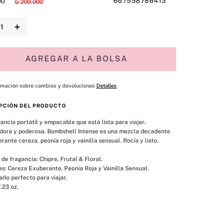
667558786413
00
₲
209
.
000
＋
AGREGAR A LA BOLSA
rmación sobre cambios y devoluciones
Detalles
PCIÓN DEL PRODUCTO
ancia portátil y empacable que está lista para viajar. 
dora y poderosa, Bombshell Intense es una mezcla decadente 
rante cereza, peonía roja y vainilla sensual. Rocía y listo.

/.23 oz.