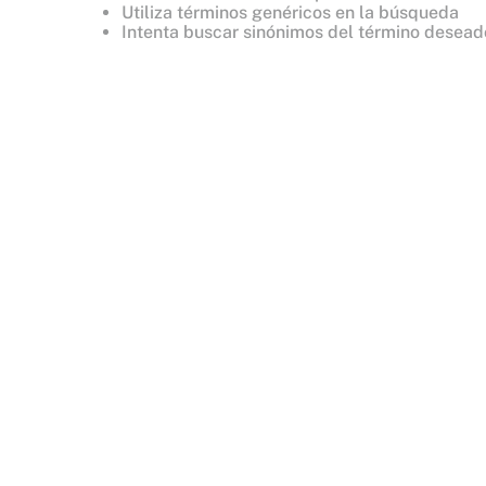
8
.
mist
Utiliza términos genéricos en la búsqueda
Intenta buscar sinónimos del término desead
9
.
bralette
10
.
tease