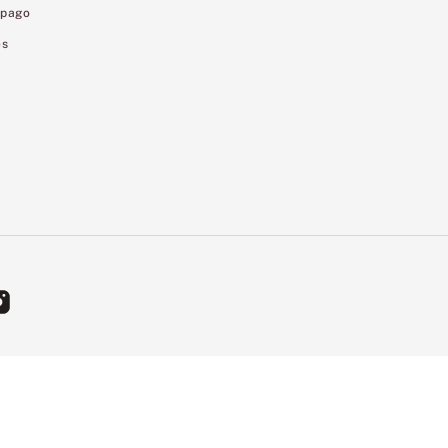
 pago
es