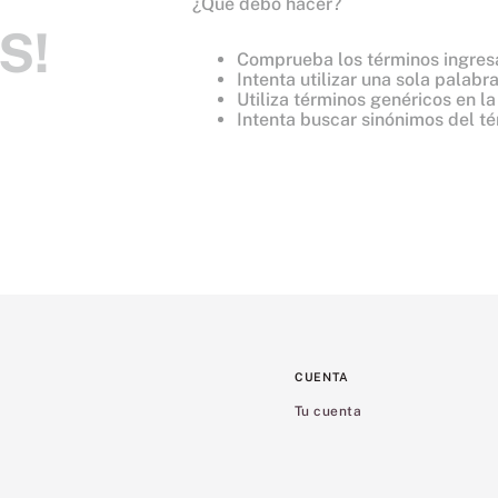
¿Qué debo hacer?
8
.
mist
S!
9
.
bralette
Comprueba los términos ingre
Intenta utilizar una sola palabr
10
.
tease
Utiliza términos genéricos en l
Intenta buscar sinónimos del t
CUENTA
Tu cuenta