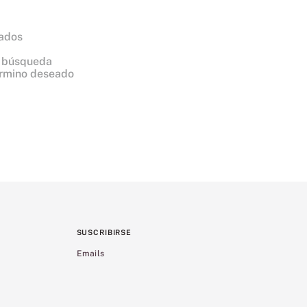
sados
a
a búsqueda
érmino deseado
SUSCRIBIRSE
Emails