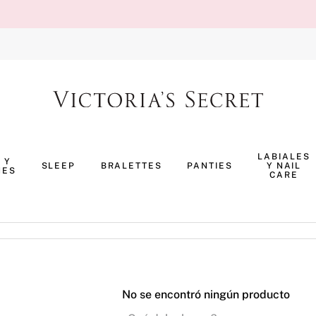
TÉRMINOS MÁS BUSCADOS
1
.
body splash
LABIALES
 Y
SLEEP
BRALETTES
PANTIES
Y NAIL
NES
2
.
pijama
CARE
3
.
bombshell
4
.
perfumes
5
.
pure seduction
6
.
panty
No se encontró ningún producto
7
.
body