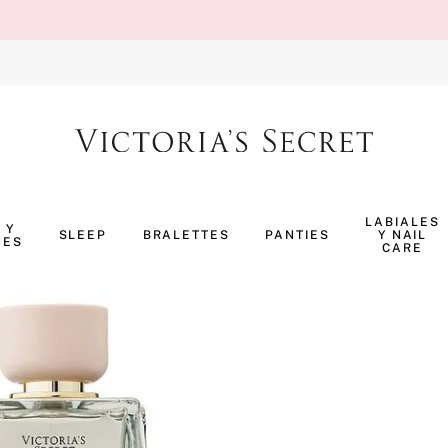
TÉRMINOS MÁS BUSCADOS
1
.
body splash
LABIALES
 Y
SLEEP
BRALETTES
PANTIES
Y NAIL
NES
2
.
pijama
CARE
3
.
bombshell
4
.
perfumes
5
.
pure seduction
6
.
panty
7
.
body