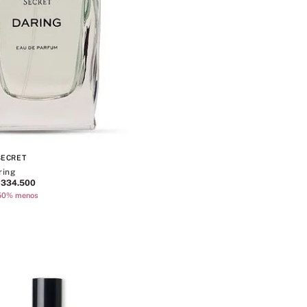
8
.
mist
9
.
bralette
10
.
tease
SECRET
ring
334
.
500
50% menos