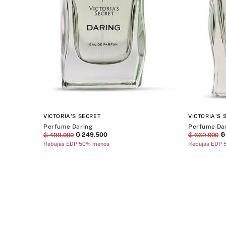
VICTORIA'S SECRET
VICTORIA'S 
Perfume Daring
Perfume Da
₲
249
.
500
₲
₲
499
.
000
₲
669
.
000
Rebajas EDP 50% menos
Rebajas EDP 