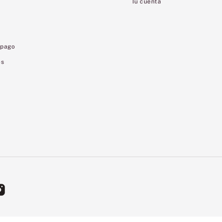
Tu cuenta
 pago
es