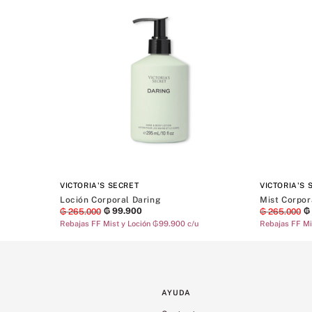
VICTORIA'S SECRET
VICTORIA'S 
Loción Corporal Daring
Mist Corpor
₲
99
.
900
₲
₲
265
.
000
₲
265
.
000
Rebajas FF Mist y Loción ₲99.900 c/u
Rebajas FF Mi
AYUDA