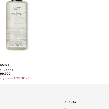
SECRET
al Daring
99
.
900
st y Loción ₲99.900 c/u
CUENTA