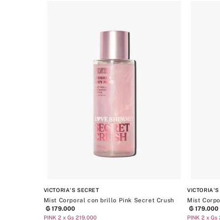
Gel de b
Exfolian
Aceites 
VICTORIA'S SECRET
VICTORIA'S
Mist Corporal con brillo Pink Secret Crush
Mist Corpo
₲
179
.
000
₲
179
.
000
PINK 2 x Gs 219.000
PINK 2 x Gs