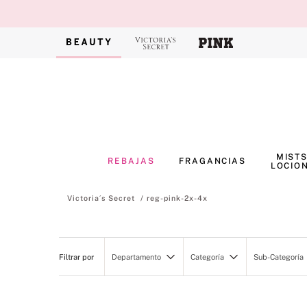
MISTS
REBAJAS
FRAGANCIAS
LOCIO
reg-pink-2x-4x
Departamento
Categoría
Sub-Categoría
Pink Beauty
Cuidado Corporal
Mists Co
Fragancias
Perfumes
Cremas C