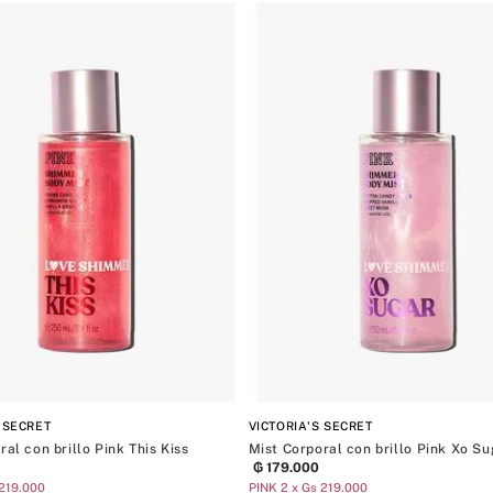
8
.
mist
UTY
año
Cálida
Xo Sugar
300ML/10OZ
Pink
9
.
bralette
tes
This Kiss
355ML/12OZ
War
Corporales
Hon
10
.
tease
Coco
PINK
Vani
Holi
LOV
 SECRET
VICTORIA'S SECRET
ral con brillo Pink This Kiss
Mist Corporal con brillo Pink Xo Su
₲
179
.
000
 219.000
PINK 2 x Gs 219.000