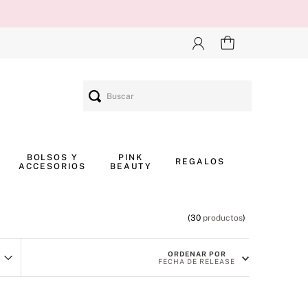
Buscar
BOLSOS Y
PINK
REGALOS
ACCESORIOS
BEAUTY
30
productos
ORDENAR POR
FECHA DE RELEASE
h And Clean
 And Bright