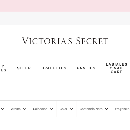
TÉRMINOS MÁS BUSCADOS
1
.
body splash
LABIALES
 Y
SLEEP
BRALETTES
PANTIES
Y NAIL
NES
2
.
pijama
CARE
3
.
bombshell
4
.
pure seduction
5
.
perfumes
Aroma
Colección
Color
Contenido Neto
Fragancia
6
.
panty
rporales
Frutal
BEAUTY
Heartbreaker
250ML/8.4OZ
Fres
7
.
body
orporales
Fresco
PERSONALCARE+BEA
Secret Crush
236ML/8OZ
Cool