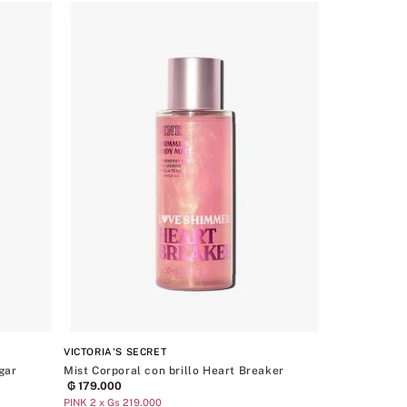
 Coconut
m And Cozy
ey
 Vanilla
 For All
lla Core
day 2025
ESHIMMER
VICTORIA'S SECRET
gar
Mist Corporal con brillo Heart Breaker
₲
179
.
000
PINK 2 x Gs 219.000