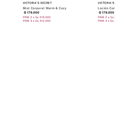
VICTORIA'S SECRET
VICTORIA'S
Mist Corporal Warm & Cozy
Loción Cor
₲
179
.
000
₲
179
.
000
PINK 2 x Gs 219.000
PINK 2 x Gs
PINK 4 x Gs 412.000
PINK 4 x Gs