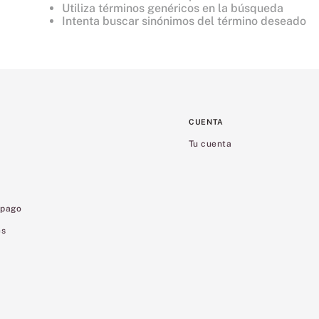
8
.
mist
Utiliza términos genéricos en la búsqueda
Intenta buscar sinónimos del término deseado
9
.
bralette
10
.
tease
CUENTA
Tu cuenta
 pago
es