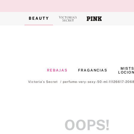
MISTS
REBAJAS
FRAGANCIAS
LOCIO
perfume-very-sexy-50-ml-11126617-206
OOPS!