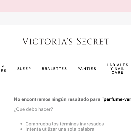
TÉRMINOS MÁS BUSCADOS
1
.
body splash
LABIALES
 Y
SLEEP
BRALETTES
PANTIES
Y NAIL
NES
2
.
pijama
CARE
8
3
.
bombshell
4
.
perfumes
No encontramos ningún resultado para "
perfume-ve
5
.
pure seduction
¿Qué debo hacer?
6
.
panty
Comprueba los términos ingresados
7
.
body
Intenta utilizar una sola palabra