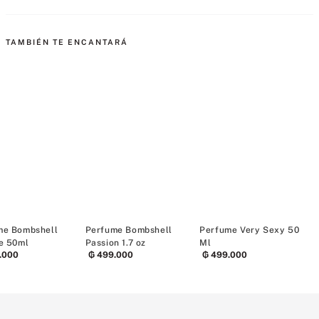
MÁS PARA MIMARTE
Perfume Daring
Perfume Bombshell
Perfume Bomb
₲
249
.
500
₲
499
.
000
Intense 50ml
Seduction 50
Rebajas EDP 50% menos
₲
669
.
000
₲
499
.
000