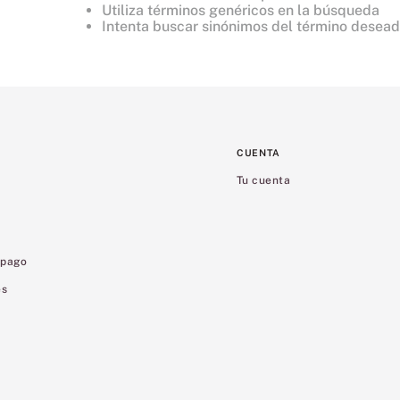
8
.
mist
Utiliza términos genéricos en la búsqueda
Intenta buscar sinónimos del término desea
9
.
bralette
10
.
tease
CUENTA
Tu cuenta
 pago
es