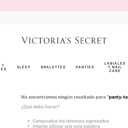
TÉRMINOS MÁS BUSCADOS
1
.
body splash
LABIALES
 Y
SLEEP
BRALETTES
PANTIES
Y NAIL
NES
2
.
pijama
CARE
3
.
bombshell
4
.
pure seduction
No encontramos ningún resultado para "
panty-t
5
.
perfumes
¿Qué debo hacer?
6
.
panty
Comprueba los términos ingresados
7
.
body
Intenta utilizar una sola palabra