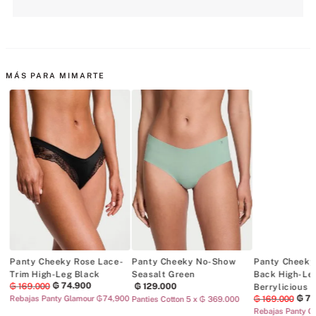
MÁS PARA MIMARTE
Panty Cheeky Rose Lace-
Panty Cheeky No-Show
Panty Cheeky
Trim High-Leg Black
Seasalt Green
Back High-Le
₲
74
.
900
₲
169
.
000
₲
129
.
000
Berrylicious
₲
7
Rebajas Panty Glamour ₲74,900
₲
169
.
000
0
Panties Cotton 5 x ₲ 369.000
Rebajas Panty G