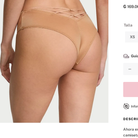
8
.
mist
₲
169
.
0
9
.
bralette
10
.
tease
Talla
XS
Guia
－
Info
DESCRI
Ahora en
camiseta