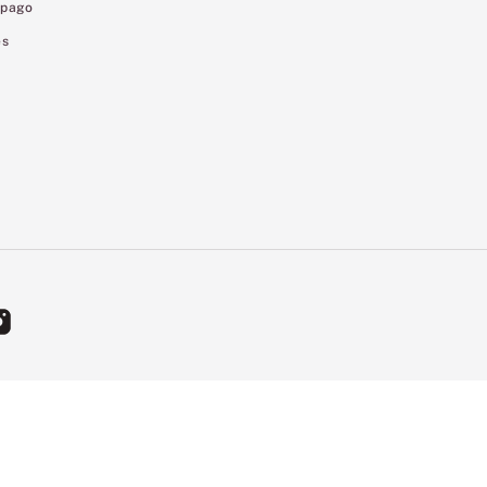
 pago
es