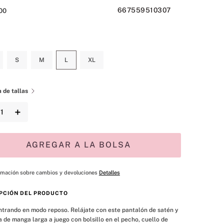
667559510307
00
S
M
L
XL
 de tallas
＋
AGREGAR A LA BOLSA
rmación sobre cambios y devoluciones
Detalles
PCIÓN DEL PRODUCTO
trando en modo reposo. Relájate con este pantalón de satén y 
 de manga larga a juego con bolsillo en el pecho, cuello de 