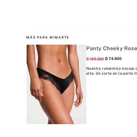
MÁS PARA MIMARTE
Panty Cheeky Rose
₲
74
.
900
₲
169
.
000
Nuestro romántico encaje de
alta. Un corte en la parte t