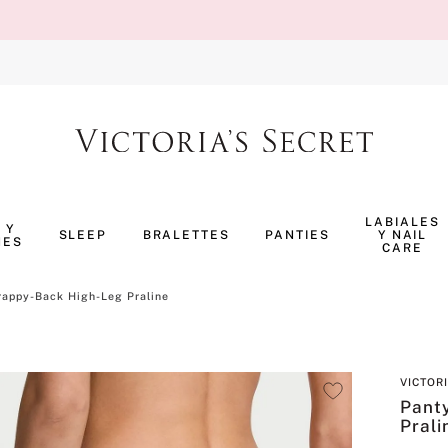
TÉRMINOS MÁS BUSCADOS
1
.
body splash
LABIALES
 Y
SLEEP
BRALETTES
PANTIES
Y NAIL
NES
2
.
pijama
CARE
3
.
bombshell
rappy-Back High-Leg Praline
4
.
perfumes
5
.
pure seduction
VICTOR
6
.
panty
Pant
7
.
body
Prali