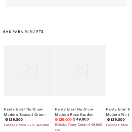
MÁS PARA MIMARTE
Panty Brief No-Show
Panty Brief No-Show
Panty Brief 
Modern Seasalt Green
Modern Rose Garden
Modern Winte
₲
49
.
900
₲
129
.
000
₲
129
.
000
₲
129
.
000
Rebajas Panty Cotton ₲49,900
Panties Cotton 5 x ₲ 369.000
Panties Cotton 5
c/u