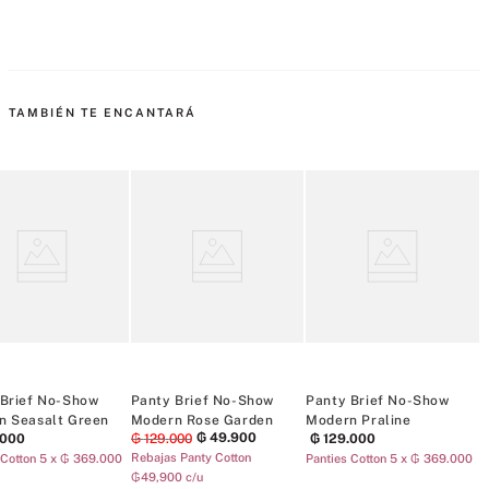
TAMBIÉN TE ENCANTARÁ
 Brief No-Show
Panty Brief No-Show
Panty Brief No-Show
P
n Seasalt Green
Modern Rose Garden
Modern Praline
₲
49
.
900
000
₲
129
.
000
₲
129
.
000
Rebajas Panty Cotton
 Cotton 5 x ₲ 369.000
Panties Cotton 5 x ₲ 369.000
P
₲49,900 c/u