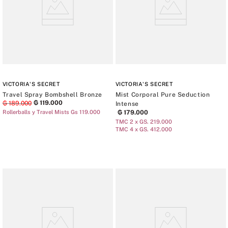
VICTORIA'S SECRET
VICTORIA'S SECRET
Travel Spray Bombshell Bronze
Mist Corporal Pure Seduction
₲
119
.
000
₲
189
.
000
Intense
Rollerballs y Travel Mists Gs 119.000
₲
179
.
000
TMC 2 x GS. 219.000
TMC 4 x GS. 412.000