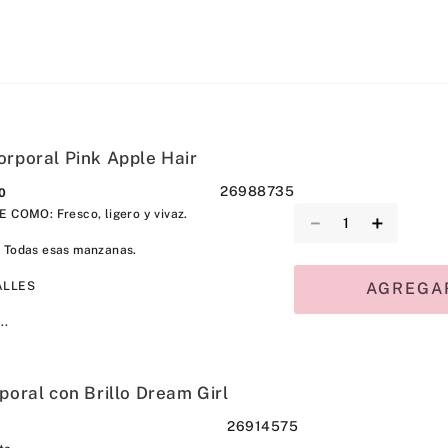
orporal Pink Apple Hair
26988735
0
 COMO: Fresco, ligero y vivaz.
－
＋
 Todas esas manzanas.
AGREGAR
ALLES
..
poral con Brillo Dream Girl
26914575