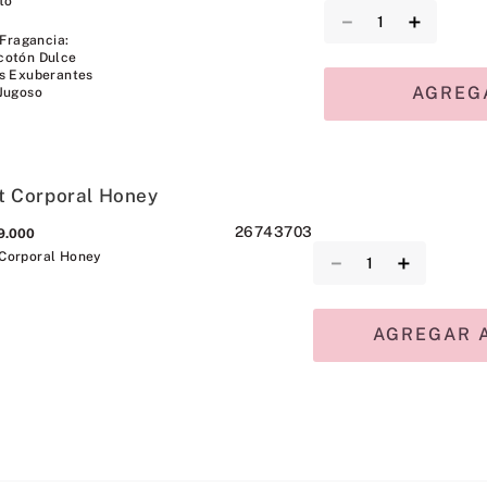
to
－
＋
 Fragancia:
cotón Dulce
s Exuberantes
AGREG
Jugoso
t Corporal Honey
26743703
9
.
000
 Corporal Honey
－
＋
AGREGAR A