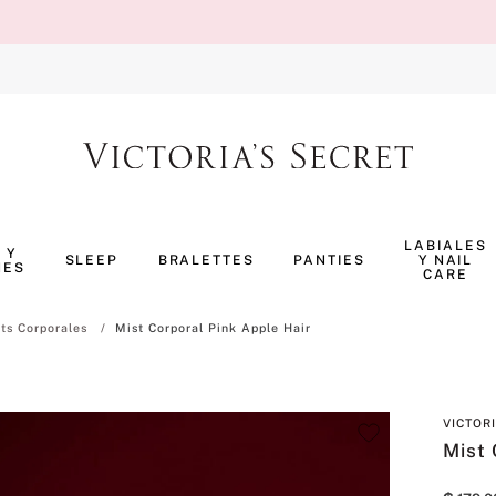
TÉRMINOS MÁS BUSCADOS
1
.
body splash
LABIALES
 Y
SLEEP
BRALETTES
PANTIES
Y NAIL
NES
2
.
pijama
CARE
3
.
bombshell
ts Corporales
Mist Corporal Pink Apple Hair
4
.
pure seduction
5
.
perfumes
VICTOR
6
.
panty
Mist 
7
.
body