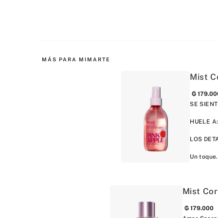
MÁS PARA MIMARTE
Mist C
₲
179
.
00
SE SIENTE
HUELE A:
LOS DET
Un toque.
Mist Cor
₲
179
.
000