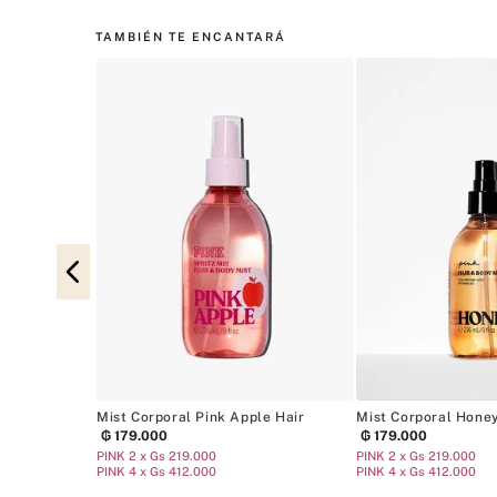
TAMBIÉN TE ENCANTARÁ
o Heart
Mist Corporal Pink Apple Hair
Mist Corporal Hone
₲
179
.
000
₲
179
.
000
PINK 2 x Gs 219.000
PINK 2 x Gs 219.000
PINK 4 x Gs 412.000
PINK 4 x Gs 412.000