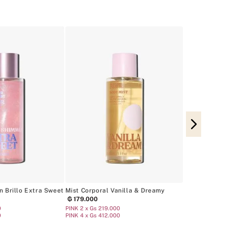
Mist Corporal
Sugar
₲
179
.
000
PINK 2 x Gs 21
PINK 4 x Gs 41
n Brillo Extra Sweet
Mist Corporal Vanilla & Dreamy
₲
179
.
000
0
PINK 2 x Gs 219.000
0
PINK 4 x Gs 412.000