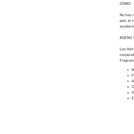
CÓMO
No hay r
piel, el
ayudarte
BUENO 
Los Hair
corporal
Fragran
8
F
A
C
V
E