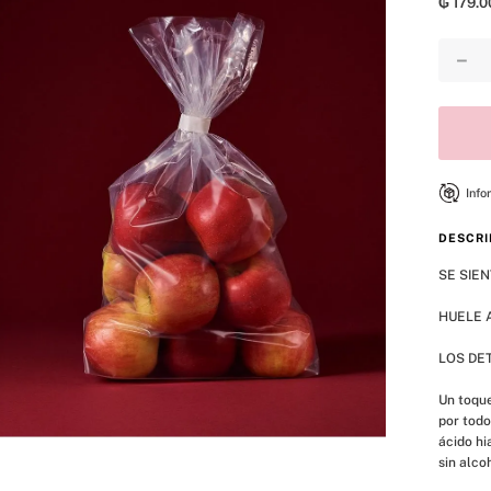
₲
179
.
0
8
.
mist
9
.
bralette
－
10
.
tease
Info
DESCRI
SE SIENT
HUELE A
LOS DE
Un toque
por todo
ácido hi
sin alcoh