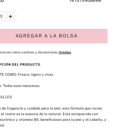
197575408666
00
＋
AGREGAR A LA BOLSA
rmación sobre cambios y devoluciones
Detalles
PCIÓN DEL PRODUCTO
E COMO: Fresco, ligero y vivaz. 
: Todas esas manzanas. 
TALLES
 de fragancia y cuidado para la piel: esta fórmula que rocías 
 el rostro es la esencia de lo natural. Está enriquecida con 
alurónico y vitamina B5, beneficiosos para la piel y el cabello, y 
ol. 