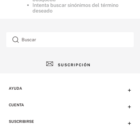
Intenta buscar sinónimos del término
deseado
Buscar
SUSCRIPCIÓN
AYUDA
+
Contacto
CUENTA
+
Tiendas
Tu cuenta
SUSCRIBIRSE
+
Preguntas frecuentes
Emails
Envíos, devoluciones y métodos de pago