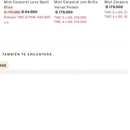
Mist Corporal Love Spell
Mist Corporal con Brillo
Mist Corporal
₲
179
.
000
Bliss
Velvet Petals
₲
64
.
900
₲
179
.
000
₲
179
.
000
TMC 2 x GS. 219
TMC 4 x GS. 412
Rebajas TMC & PINK ₲64,900
TMC 2 x GS. 219.000
TMC 4 x GS. 412.000
c/u
TAMBIÉN TE ENCANTARÁ
evo