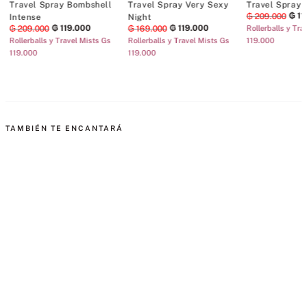
Travel Spray Bombshell
Travel Spray Very Sexy
Travel Spray 
₲
11
₲
209
.
000
Intense
Night
₲
119
.
000
₲
119
.
000
₲
209
.
000
₲
169
.
000
Rollerballs y Tra
Rollerballs y Travel Mists Gs
Rollerballs y Travel Mists Gs
119.000
119.000
119.000
TAMBIÉN TE ENCANTARÁ