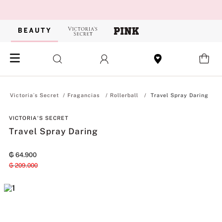
Fragancias
Rollerball
Travel Spray Daring
VICTORIA'S SECRET
Travel Spray Daring
₲
64
.
900
₲
209
.
000