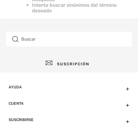
Intenta buscar sinónimos del término
deseado
Buscar
SUSCRIPCIÓN
AYUDA
+
Contacto
CUENTA
+
Tiendas
Tu cuenta
SUSCRIBIRSE
+
Preguntas frecuentes
Emails
Envíos, devoluciones y métodos de pago