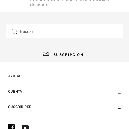
deseado
Buscar
SUSCRIPCIÓN
AYUDA
+
Contacto
CUENTA
+
Tiendas
Tu cuenta
SUSCRIBIRSE
+
Preguntas frecuentes
Emails
Envíos, devoluciones y métodos de pago