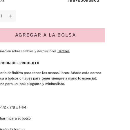
198765093860
00
＋
AGREGAR A LA BOLSA
rmación sobre cambios y devoluciones
Detalles
PCIÓN DEL PRODUCTO
orio definitivo para tener las manos libres. Añade esta correa 
a a bolsos o llaves para tener siempre a mano lo esencial. 
ino para un look elegante y minimalista.
-1/2 x 7/8 x 1-1/4 
harm para el bolso
iseño Estrecho