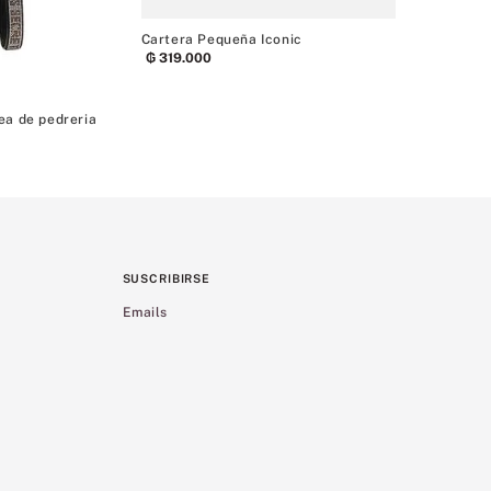
₲
359
.
000
Cartera Pequeña Iconic
₲
319
.
000
ea de pedreria
SUSCRIBIRSE
Emails