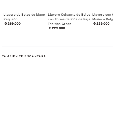
Llavero de Bolso de Mano
Llavero Colgante de Bolso
Llavero con C
Pequeño
con Forma de Piña de Paja
Muñeca Delga
₲
269
.
000
₲
229
.
000
Tahitian Green
₲
229
.
000
TAMBIÉN TE ENCANTARÁ