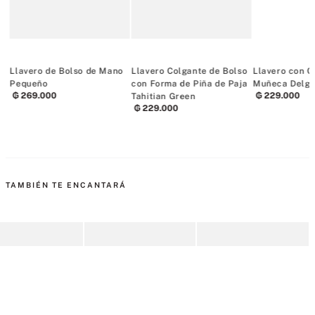
Llavero de Bolso de Mano
Llavero Colgante de Bolso
Llavero con C
Pequeño
con Forma de Piña de Paja
Muñeca Delga
₲
269
.
000
₲
229
.
000
Tahitian Green
₲
229
.
000
TAMBIÉN TE ENCANTARÁ