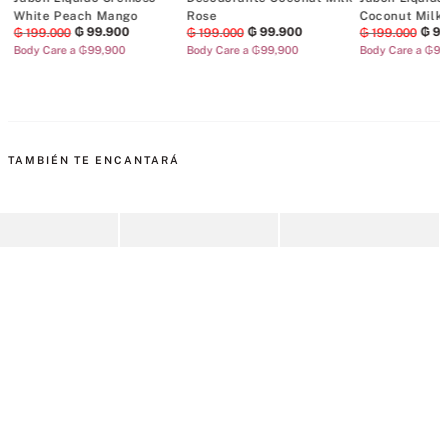
White Peach Mango
Rose
Coconut Milk
₲
99
.
900
₲
99
.
900
₲
9
₲
199
.
000
₲
199
.
000
₲
199
.
000
Body Care a ₲99,900
Body Care a ₲99,900
Body Care a ₲9
TAMBIÉN TE ENCANTARÁ
Líquido Cremoso
Desodorante Coconut
Jabón Líquido Cremoso
J
 Peach Mango
Milk Rose
Coconut Milk Rose
V