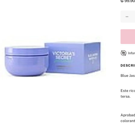
₲
99
.
90
8
.
mist
9
.
bralette
－
10
.
tease
Info
DESCRI
Blue Jas
Este ric
tersa.
Aprobado
colorant