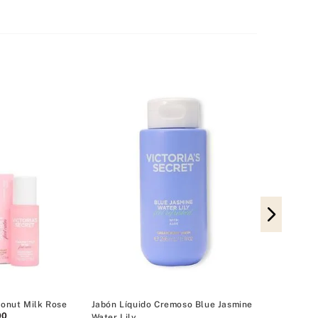
Jabón Líquido
Orchid Sand
₲
9
₲
199
.
000
Body Care a ₲9
onut Milk Rose
Jabón Líquido Cremoso Blue Jasmine
00
Water Lily