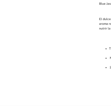
Blue Jas
El dulce
aroma re
nutrir la 
T
 