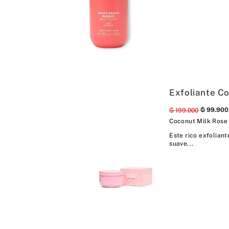
Exfoliante C
₲
99
.
900
₲
199
.
000
Coconut Milk Rose
Este rico exfoliant
suave...