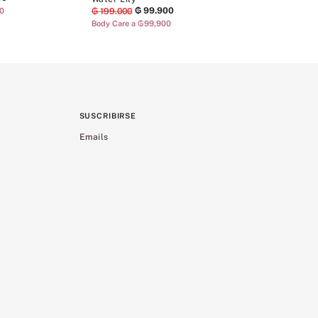
₲
99
.
900
00
₲
199
.
000
Body Care a ₲99,900
SUSCRIBIRSE
Emails