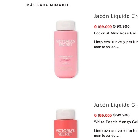
MÁS PARA MIMARTE
Jabón Líquido C
₲
99
.
900
₲
199
.
000
Coconut Milk Rose Gel
Limpieza suave y perfu
manteca de...
Jabón Líquido 
₲
99
.
900
₲
199
.
000
White Peach Mango Ge
Limpieza suave y perfu
manteca de...