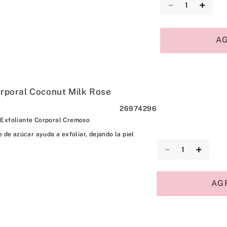
－
＋
A
orporal Coconut Milk Rose
26974296
 Exfoliante Corporal Cremoso
e de azúcar ayuda a exfoliar, dejando la piel
－
＋
AG