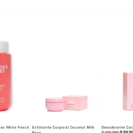
oso White Peach
Exfoliante Corporal Coconut Milk
Desodorante Coc
₲
99
.
9
₲
199
.
000
Rose