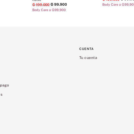
₲
99
.
900
₲
199
.
000
Body Care a ₲99,9
Body Care a ₲99,900
CUENTA
Tu cuenta
 pago
es