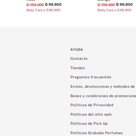
₲
99
.
900
₲
99
.
900
₲
199
.
000
₲
199
.
000
Body Care a ₲99,900
Body Care a ₲99,900
AYUDA
Contacto
Tiendas
Preguntas frecuentes
Envíos, devoluciones y métodos de
Bases y condiciones de promocion
Políticas de Privacidad
Políticas del sitio web
Políticas de Pick Up
Políticas Grabado Perfumes