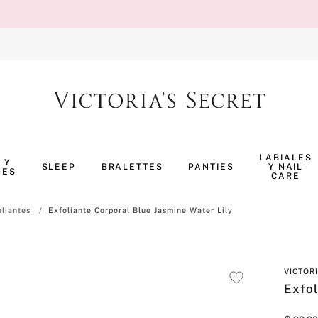
TÉRMINOS MÁS BUSCADOS
1
.
body splash
LABIALES
 Y
SLEEP
BRALETTES
PANTIES
Y NAIL
NES
2
.
pijama
CARE
3
.
bombshell
oliantes
Exfoliante Corporal Blue Jasmine Water Lily
4
.
pure seduction
5
.
perfumes
VICTOR
6
.
panty
Exfol
7
.
body