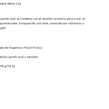
mine Water Lily 
 jazmín azul se combina con el nenúfar acuático para crear un 
juvenecedor. Enriquecido con aloe, conocido por refrescar y 
piel. 
ipo de fragancia: Floral Fresco 
 Notas: jazmín azul y nenúfar
216 g/7.6 oz