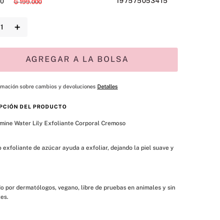
197575053415
0
₲
199
.
000
＋
AGREGAR A LA BOLSA
rmación sobre cambios y devoluciones
Detalles
PCIÓN DEL PRODUCTO
mine Water Lily Exfoliante Corporal Cremoso

o exfoliante de azúcar ayuda a exfoliar, dejando la piel suave y 
 por dermatólogos, vegano, libre de pruebas en animales y sin 
es.