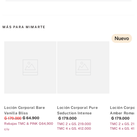
MÁS PARA MIMARTE
Nuevo
ll
Loción Corporal Bare
Loción Corporal Pure
Loción Corpor
Vanilla Bliss
Seduction Intense
Amber Roman
₲
64
.
900
₲
179
.
000
₲
179
.
000
₲
179
.
000
Rebajas TMC & PINK ₲64,900
TMC 2 x GS. 219.000
TMC 2 x GS. 219
TMC 4 x GS. 412.000
TMC 4 x GS. 412
c/u