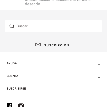
deseado
Buscar
SUSCRIPCIÓN
AYUDA
+
Contacto
CUENTA
+
Tiendas
Tu cuenta
SUSCRIBIRSE
+
Preguntas frecuentes
Emails
Envíos, devoluciones y métodos de pago