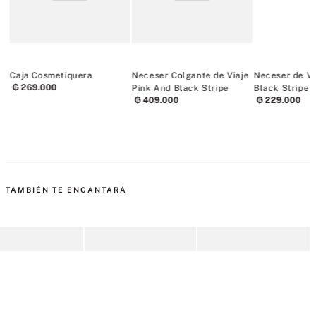
Caja Cosmetiquera
Neceser Colgante de Viaje
Neceser de Vi
₲
269
.
000
Pink And Black Stripe
Black Stripe
₲
409
.
000
₲
229
.
000
TAMBIÉN TE ENCANTARÁ