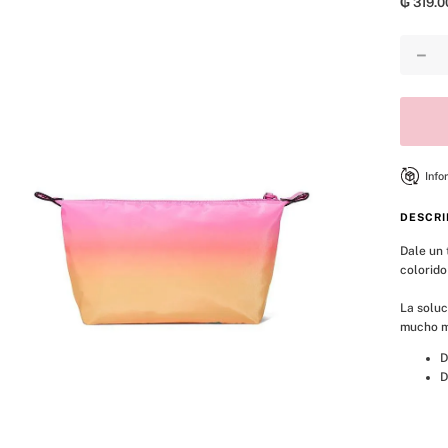
₲
319
.
0
8
.
mist
9
.
bralette
－
10
.
tease
Info
DESCRI
Dale un 
colorido
La soluc
mucho má
D
D