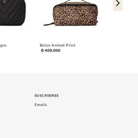
Bolsa de Viaj
Aseo Persona
₲
539
.
000
egro
Bolso Animal Print
₲
409
.
000
SUSCRIBIRSE
Emails