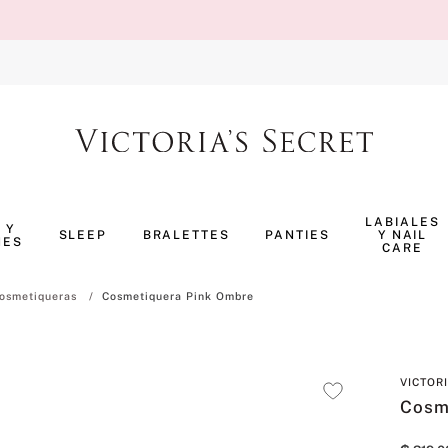
TÉRMINOS MÁS BUSCADOS
1
.
body splash
LABIALES
 Y
SLEEP
BRALETTES
PANTIES
Y NAIL
NES
2
.
pijama
CARE
3
.
bombshell
osmetiqueras
Cosmetiquera Pink Ombre
4
.
perfumes
5
.
pure seduction
VICTOR
6
.
panty
Cosm
7
.
body