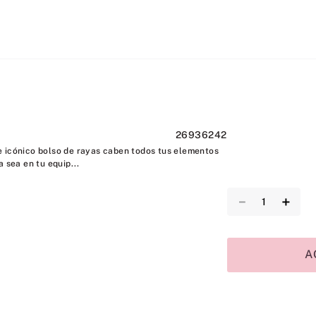
26936242
 icónico bolso de rayas caben todos tus elementos
a sea en tu equip...
－
＋
A