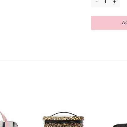
－
＋
A