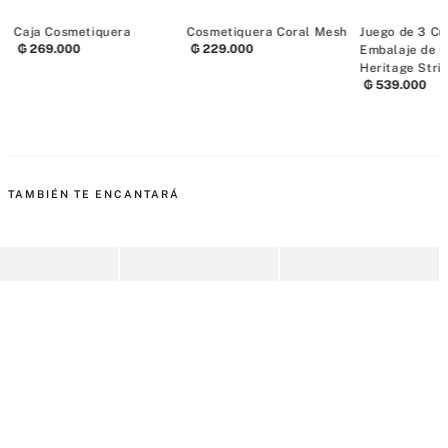
a
Caja Cosmetiquera
Cosmetiquera Coral Mesh
Juego de 3 Cu
₲
269
.
000
₲
229
.
000
Embalaje de 
Heritage Stri
₲
539
.
000
TAMBIÉN TE ENCANTARÁ