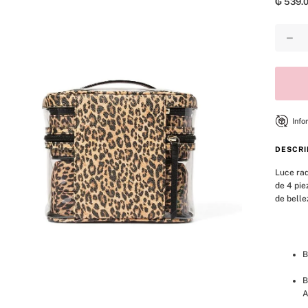
₲
539
.
8
.
mist
9
.
bralette
－
10
.
tease
Info
DESCRI
Luce rad
de 4 pie
de belle
B
B
A