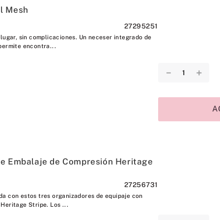
l Mesh
27295251
 lugar, sin complicaciones. Un neceser integrado de
permite encontra...
－
＋
A
de Embalaje de Compresión Heritage
27256731
a con estos tres organizadores de equipaje con
eritage Stripe. Los ...