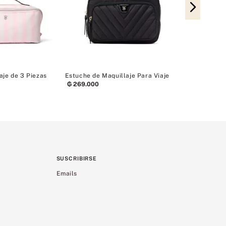
Bolsa de Viaj
Aseo Persona
₲
539
.
000
aje de 3 Piezas
Estuche de Maquillaje Para Viaje
₲
269
.
000
SUSCRIBIRSE
Emails