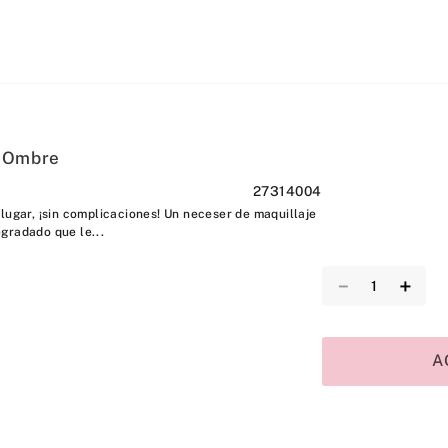
k Ombre
27314004
lugar, ¡sin complicaciones! Un neceser de maquillaje
gradado que le...
－
＋
A