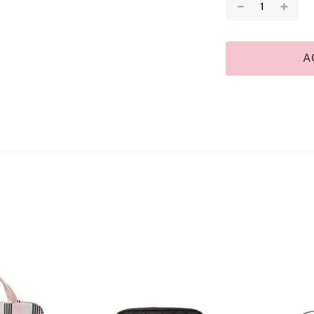
－
＋
A