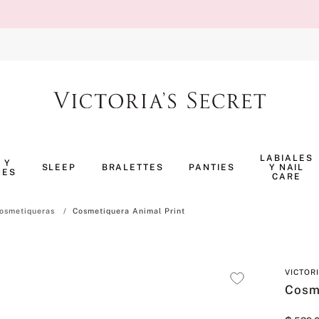
TÉRMINOS MÁS BUSCADOS
1
.
body splash
LABIALES
 Y
SLEEP
BRALETTES
PANTIES
Y NAIL
NES
2
.
pijama
CARE
3
.
bombshell
osmetiqueras
Cosmetiquera Animal Print
4
.
perfumes
5
.
pure seduction
VICTOR
6
.
panty
Cosm
7
.
body