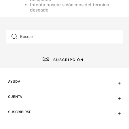
Intenta buscar sinónimos del término
deseado
Buscar
SUSCRIPCIÓN
AYUDA
+
Contacto
CUENTA
+
Tiendas
Tu cuenta
SUSCRIBIRSE
+
Preguntas frecuentes
Emails
Envíos, devoluciones y métodos de pago