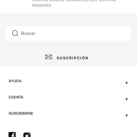
deseado
Buscar
SUSCRIPCIÓN
AYUDA
+
Contacto
CUENTA
+
Tiendas
Tu cuenta
SUSCRIBIRSE
+
Preguntas frecuentes
Emails
Envíos, devoluciones y métodos de pago