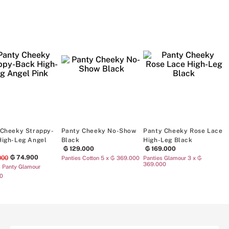
Panty Cheeky Rose Lace-
Panty Cheeky No-Show
Panty Cheeky
Trim High-Leg Black
Rose Garden
Back High-Le
₲
74
.
900
₲
169
.
000
₲
129
.
000
Berrylicious
₲
7
Rebajas Panty Glamour ₲74,900
₲
169
.
000
0
Panties Cotton 5 x ₲ 369.000
Rebajas Panty G
TAMBIÉN TE ENCANTARÁ